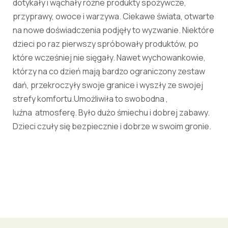
dotykały i wąchały różne produkty spożywcze,
przyprawy, owoce i warzywa. Ciekawe świata, otwarte
na nowe doświadczenia podjęły to wyzwanie. Niektóre
dzieci po raz pierwszy spróbowały produktów, po
które wcześniej nie sięgały. Nawet wychowankowie,
którzy na co dzień mają bardzo ograniczony zestaw
dań, przekroczyły swoje granice i wyszły ze swojej
strefy komfortu.Umożliwiła to swobodna ,
luźna atmosferę. Było dużo śmiechu i dobrej zabawy.
Dzieci czuły się bezpiecznie i dobrze w swoim gronie.