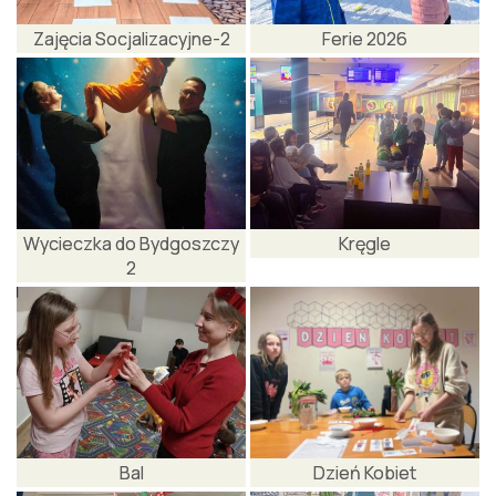
Zajęcia Socjalizacyjne-2
Ferie 2026
Wycieczka do Bydgoszczy
Kręgle
2
Bal
Dzień Kobiet