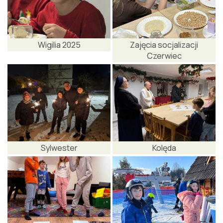
Wigilia 2025
Zajęcia socjalizacji
Czerwiec
Sylwester
Kolęda