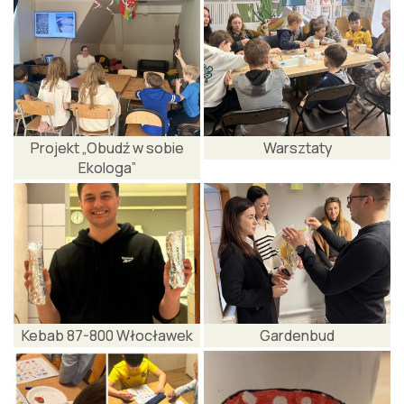
Projekt „Obudź w sobie
Warsztaty
Ekologa”
Kebab 87-800 Włocławek
Gardenbud