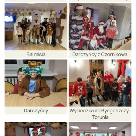
Bal misia
Darczyńcy z Czernikowa
Darczyńcy
Wycieczka do Bydgoszczy i
Torunia