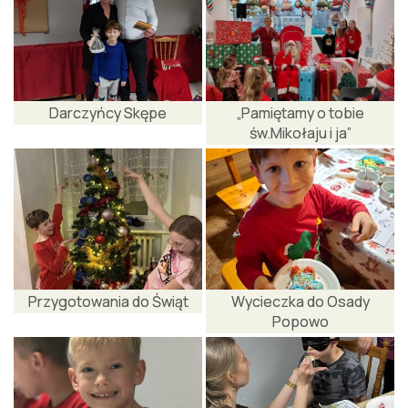
Darczyńcy Skępe
„Pamiętamy o tobie
św.Mikołaju i ja”
Przygotowania do Świąt
Wycieczka do Osady
Popowo