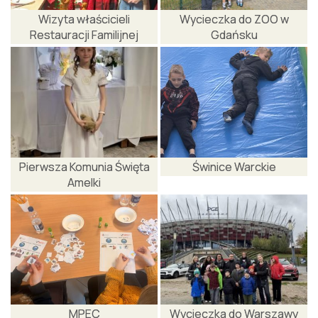
Wizyta właścicieli
Wycieczka do ZOO w
Restauracji Familijnej
Gdańsku
Pierwsza Komunia Święta
Świnice Warckie
Amelki
MPEC
Wycieczka do Warszawy