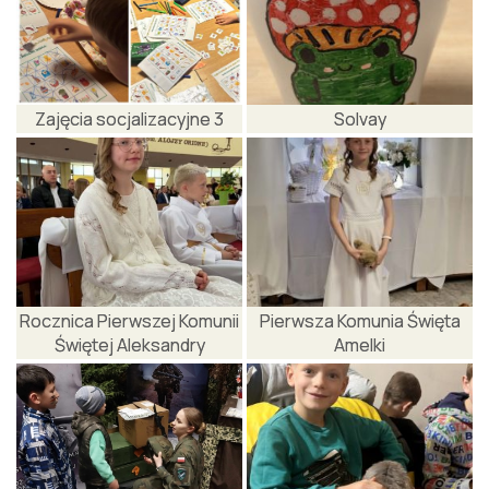
Zajęcia socjalizacyjne 3
Solvay
Rocznica Pierwszej Komunii
Pierwsza Komunia Święta
Świętej Aleksandry
Amelki