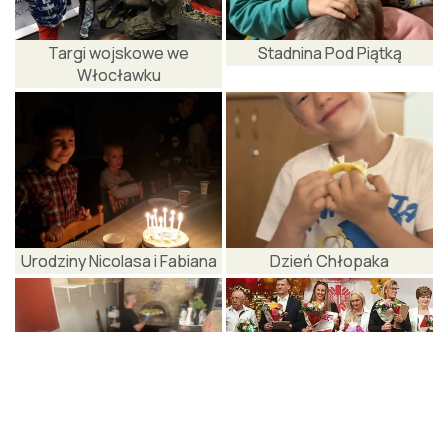
Targi wojskowe we
Stadnina Pod Piątką
Włocławku
Urodziny Nicolasa i Fabiana
Dzień Chłopaka
Warsztaty robienia pizzy
35 lecie Caritas Diecezji