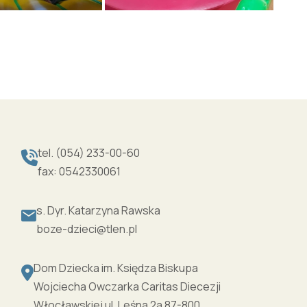
tel. (054) 233-00-60
fax: 0542330061
s. Dyr. Katarzyna Rawska
boze-dzieci@tlen.pl
Dom Dziecka im. Księdza Biskupa
Wojciecha Owczarka Caritas Diecezji
Włocławskiej ul. Leśna 2a 87-800