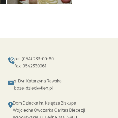
tel. (054) 233-00-60
fax: 0542330061
s. Dyr. Katarzyna Rawska
boze-dzieci@tlen.pl
Dom Dziecka im. Księdza Biskupa
Wojciecha Owczarka Caritas Diecezji
Włocławskiej ul. Leśna 2a 87-800