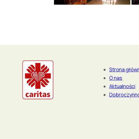
Strona głów
O nas
Aktualności
Dobroczynn